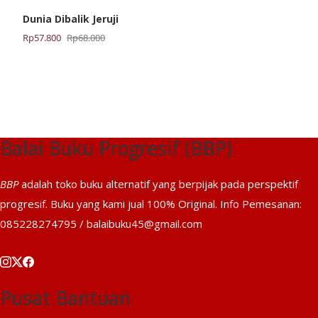
Dunia Dibalik Jeruji
Harga
Harga
Rp
57.800
Rp
68.000
aslinya
saat
adalah:
ini
Rp68.000.
adalah:
Rp57.800.
Balai Buku Progresif (BBP)
BBP
adalah toko buku alternatif yang berpijak pada perspektif
progresif. Buku yang kami jual 100% Original. Info Pemesanan:
085228274795 / balaibuku45@gmail.com
Pusat Bantuan