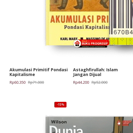
Akumulasi Primitif Pondasi
Astaghfirullah: Islam
Kapitalisme
Jangan Dijual
Harga
Harga
Harga
Harga
Rp
60.350
Rp
71.000
Rp
44.200
Rp
52.000
aslinya
saat
aslinya
saat
adalah:
ini
adalah:
ini
Rp71.000.
adalah:
Rp52.000.
adalah:
-15%
Rp60.350.
Rp44.200.