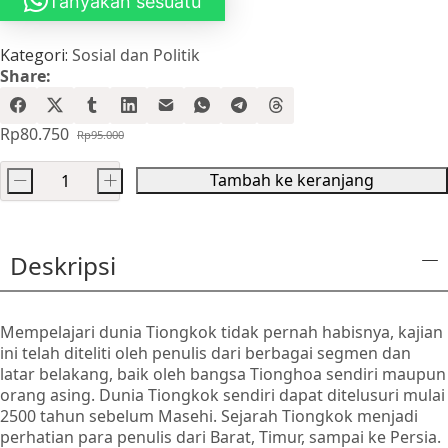
Tanyakan sesuatu
Kategori:
Sosial dan Politik
Share:
Rp
80.750
Rp
95.000
Harga
Harga
aslinya
saat
Tambah ke keranjang
-
+
adalah:
ini
Kuantitas
Rp95.000.
adalah:
Komunikasi
Rp80.750.
Strategis
Deskripsi
Indonesia-
Tiongkok
Mempelajari dunia Tiongkok tidak pernah habisnya, kajian
ini telah diteliti oleh penulis dari berbagai segmen dan
latar belakang, baik oleh bangsa Tionghoa sendiri maupun
orang asing. Dunia Tiongkok sendiri dapat ditelusuri mulai
2500 tahun sebelum Masehi. Sejarah Tiongkok menjadi
perhatian para penulis dari Barat, Timur, sampai ke Persia.