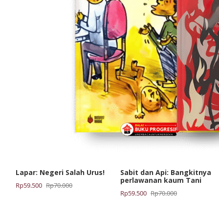
Lapar: Negeri Salah Urus!
Sabit dan Api: Bangkitnya
perlawanan kaum Tani
Harga
Harga
Rp
59.500
Rp
70.000
Harga
Harga
Rp
59.500
Rp
70.000
aslinya
saat
aslinya
saat
adalah:
ini
adalah:
ini
Rp70.000.
adalah: