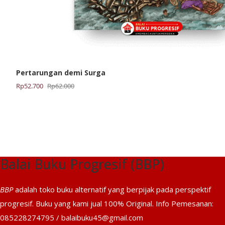
Pertarungan demi Surga
Harga
Harga
Rp
52.700
Rp
62.000
aslinya
saat
adalah:
ini
Rp62.000.
adalah:
Rp52.700.
Balai Buku Progresif (BBP)
BBP
adalah toko buku alternatif yang berpijak pada perspektif
progresif. Buku yang kami jual 100% Original. Info Pemesanan:
085228274795 / balaibuku45@gmail.com