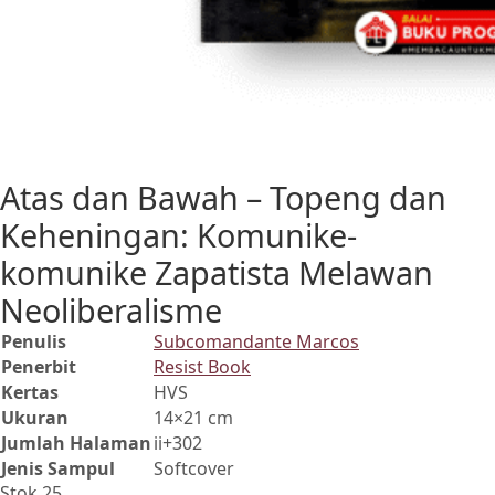
Atas dan Bawah – Topeng dan
Keheningan: Komunike-
komunike Zapatista Melawan
Neoliberalisme
Penulis
Subcomandante Marcos
Penerbit
Resist Book
Kertas
HVS
Ukuran
14×21 cm
Jumlah Halaman
ii+302
Jenis Sampul
Softcover
Stok 25