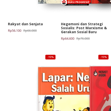
Rakyat dan Senjata
Hegemoni dan Strategi
Sosialis: Post Marxisme &
Harga
Harga
Rp
56.100
Rp
66.000
Gerakan Sosial Baru
aslinya
saat
Harga
Harga
Rp
64.600
Rp
76.000
adalah:
ini
aslinya
saat
Rp66.000.
adalah:
adalah:
ini
Rp56.100.
Rp76.000.
adalah:
-15%
-15%
Rp64.600.