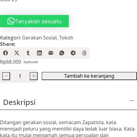
Tanyakan sesuatu
Kategori:
Gerakan Sosial
,
Tokoh
Share:
Rp
68.000
Rp
80.000
Harga
Harga
aslinya
saat
Tambah ke keranjang
-
+
adalah:
ini
Kuantitas
Rp80.000.
adalah:
Atas
Rp68.000.
dan
Deskripsi
Bawah
-
Topeng
Ditangan gerakan sosial, semacam Zapatista, kata
dan
mennjadi peluru yang memiliki daya ledak luar biasa. Kata-
Keheningan:
kata itu mulai menjamah semua persoalan dan