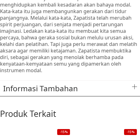
Komunike-
menghidupkan kembali kesadaran akan bahaya modal.
komunike
Kata-kata itu juga membangunkan gerakan dari tidur
Zapatista
panjangnya. Melalui kata-kata, Zapatista telah merubah
Melawan
spirit perjuangan, dari senjata menjadi pertarungan
imajinasi. Ledakan kata-kata itu membuat kita semua
Neoliberalisme
percaya, bahwa geraka sosial bukan melulu urusan aksi,
kelahi dan pelatihan. Tapi juga perlu merawat dan melatih
aksara agar memiliki ketajaman. Zapatista membuktika
diri, sebagai gerakan yang menolak berhamba pada
kenyataan-kemyataan semu yang dipamerkan oleh
instrumen modal.
Informasi Tambahan
Produk Terkait
-15%
-15%